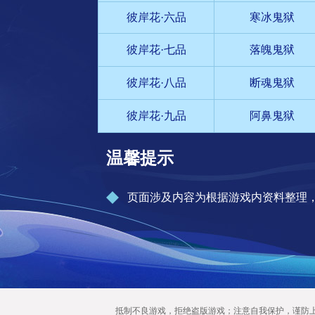
彼岸花·六品
寒冰鬼狱
彼岸花·七品
落魄鬼狱
彼岸花·八品
断魂鬼狱
彼岸花·九品
阿鼻鬼狱
温馨提示
页面涉及内容为根据游戏内资料整理
抵制不良游戏，拒绝盗版游戏；注意自我保护，谨防