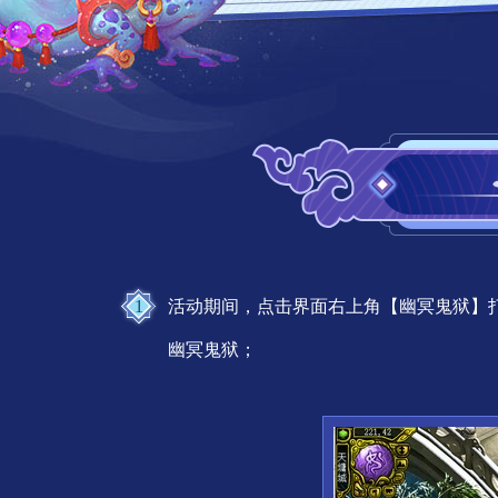
1
活动期间，点击界面右上角【幽冥鬼狱】
幽冥鬼狱；